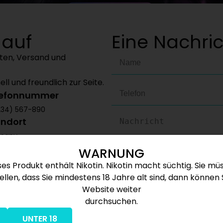
 auf
Eine Nachric
kten, Versand und
l und freundlich zur Seite.
lefonnummer
234) 567-890
andort
many
WARNUNG
ses Produkt enthält Nikotin. Nikotin macht süchtig. Sie mü
ellen, dass Sie mindestens 18 Jahre alt sind, dann können 
Nachricht senden
Website weiter
durchsuchen.
UNTER 18