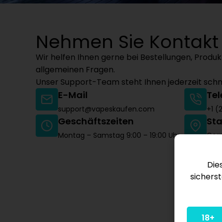
Nehmen Sie Kontakt
Wir helfen Ihnen gerne bei Bestellungen, Produ
allgemeinen Fragen.
Unser Support-Team steht Ihnen jederzeit schnel
E-Mail
Te
support@vapeskaufen.com
+1 (
Geschäftszeiten
St
Montag – Samstag 9:00 – 19:00 Uhr
Ger
Die
sicherst
18+