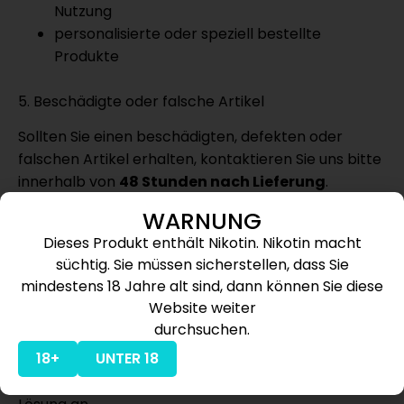
Nutzung
personalisierte oder speziell bestellte
Produkte
5. Beschädigte oder falsche Artikel
Sollten Sie einen beschädigten, defekten oder
falschen Artikel erhalten, kontaktieren Sie uns bitte
innerhalb von
48 Stunden nach Lieferung
.
WARNUNG
Bitte senden Sie:
Dieses Produkt enthält Nikotin. Nikotin macht
süchtig. Sie müssen sicherstellen, dass Sie
Ihre Bestellnummer
mindestens 18 Jahre alt sind, dann können Sie diese
eine kurze Beschreibung des Problems
Website weiter
Fotos des beschädigten oder falschen
durchsuchen.
Produkts
18+
UNTER 18
Wir prüfen den Fall und bieten eine geeignete