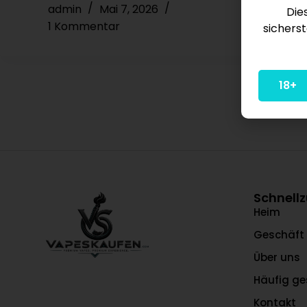
admin
Mai 7, 2026
Die
1 Kommentar
sicherst
18+
Schnellz
Heim
Geschäft
Über uns
Häufig ge
Kontakt