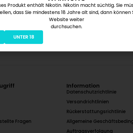
ses Produkt enthält Nikotin. Nikotin macht süchtig. Sie mü
ellen, dass Sie mindestens 18 Jahre alt sind, dann können 
Website weiter
durchsuchen.
UNTER 18
ugriff
Information
Datenschutzrichtlinie
Versandrichtlinien
Rückerstattungsrichtlinie
stellte Fragen
Allgemeine Geschäftsbedi
Auftragsverfolgung