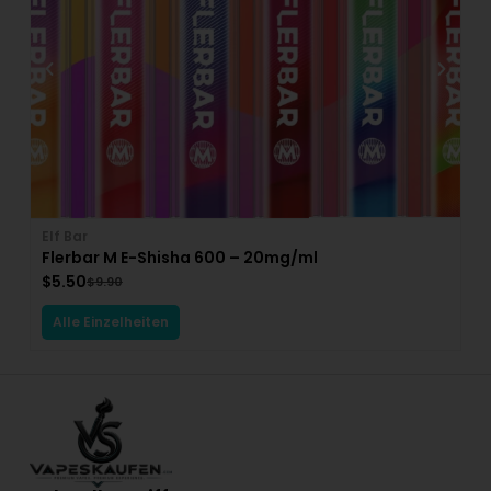
Elf Bar
Vo
Flerbar M E-Shisha 600 – 20mg/ml
V
$
5.50
$
$
9.90
Alle Einzelheiten